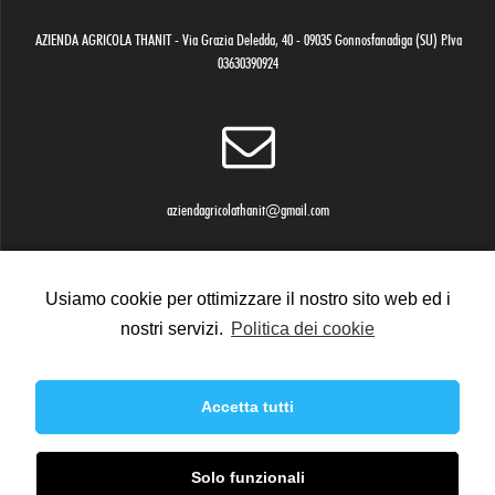
AZIENDA AGRICOLA THANIT - Via Grazia Deledda, 40 - 09035 Gonnosfanadiga (SU) P.Iva
03630390924
aziendagricolathanit@gmail.com
Usiamo cookie per ottimizzare il nostro sito web ed i
nostri servizi.
Politica dei cookie
Laura: 333 3481862 Gianni: 380 7519372
Accetta tutti
© 2021 Azienda Agricola Thanit
Solo funzionali